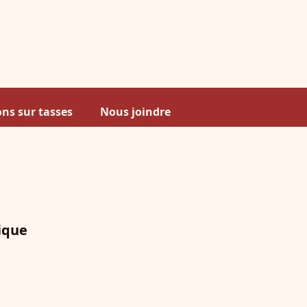
ns sur tasses
Nous joindre
lique