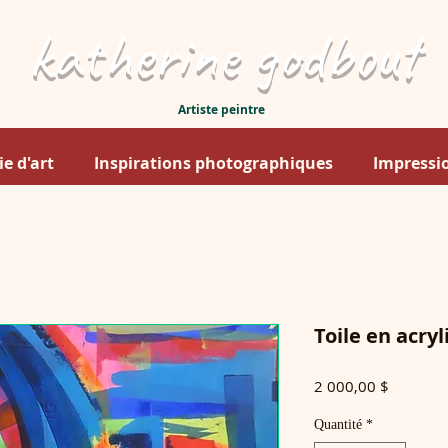
katherine godbout
Artiste peintre
ie d'art
Inspirations photographiques
Impressio
Toile en acry
Prix
2 000,00 $
Quantité
*