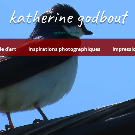
katherine godbout
Artiste peintre
ie d'art
Inspirations photographiques
Impressio