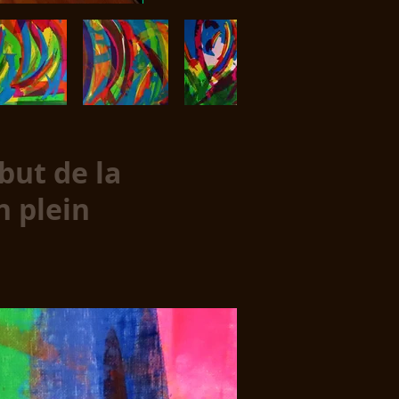
but de la
n plein