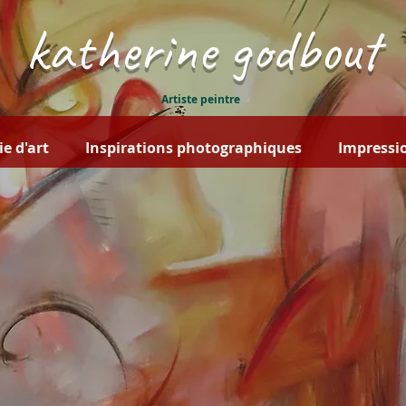
katherine godbout
Artiste peintre
ie d'art
Inspirations photographiques
Impressio