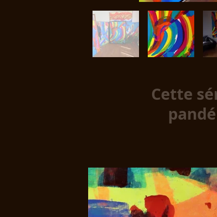
Cette sé
pandém