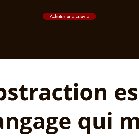
Acheter une oeuvre
bstraction es
angage qui 