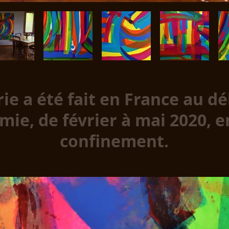
rie a été fait en France au dé
ie, de février à mai 2020, e
confinement.